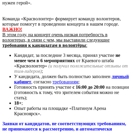
нужен герой».
Команда «Красволонтер» формирует команду волонтеров,
которые помогут в проведении концерта в нашем городе.
ВАЖНО!
В этом году, на концерт очень низкая потребность в
волонтерах, в связи с чем, мы выставили следующие
требования к кандидатам в волонтёры
:
Кандидат, за последние 3 месяца, принял участие
не
менее чем в 6 мероприятиях
от Краевого штаба
«Красволонтер»
(и получил положительные отзывы от
тим-лидеров)
;
У кандидата, должен быть полностью заполнен
личный
кабинет
, согласно
требованиям
;
Готовность принять участие
с 16:00 до 20:00
на позиции
(готовность к тому, что зрителем события можно не
стать);
18+
;
Опыт работы на площадке «Платинум Арена
Красноярск».
Заявки от кандидатов, не соответствующих требованиям,
не принимаются к рассмотрению, и автоматически