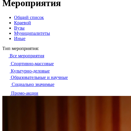
Мероприятия
Общий список
Краевой
Вузы
Муниципалитеты
Иные
Тип мероприятия:
Все мероприятия
Спортивно-массовые
Культурно-деловые
Образовательные и научные
Социально значимые
Промо-акции