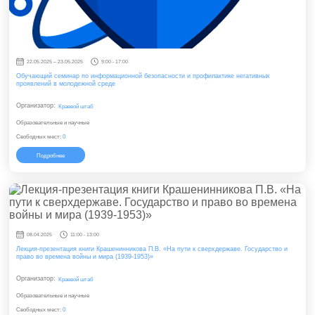
22.05.2025 – 23.05.2025
9:00 - 17:00
Обучающий семинар по информационной безопасности и профилактике негативных
проявлений в молодежной среде
Организатор:
Краевой штаб
Образовательные и научные
Свободных мест:
0
Подробнее
08.04.2025
11:00 - 13:00
Лекция-презентация книги Крашенинникова П.В. «На пути к сверхдержаве. Государство и
право во времена войны и мира (1939-1953)»
Организатор:
Краевой штаб
Образовательные и научные
Свободных мест:
0