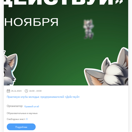
25.11.2023
16:00 - 19:00
Практикум клуба молодых предпринимателей «Действуй»
Организатор:
Краевой штаб
Образовательные и научные
Свободных мест:
0
Подробнее