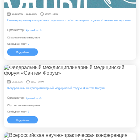
09.12.2025 – 10.12.2025
09:00 - 18:00
Семинар-практикум по работе с глухими и слабослышащими людьми «Важные мастерские»
Организатор:
Краевой штаб
Образовательные и научные
Свободных мест:
0
Подробнее
08.11.2025
11:00 - 18:00
Федеральный междисциплинарный медицинский форум «Сантем Форум»
Организатор:
Краевой штаб
Образовательные и научные
Свободных мест:
3
Подробнее